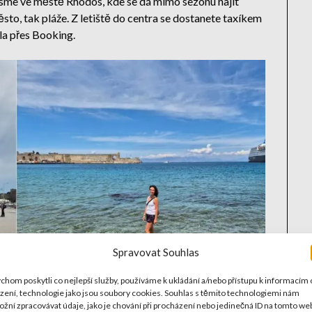
jsme ve městě Rhodos, kde se dá mimo sezónu najít
ěsto, tak pláže. Z letiště do centra se dostanete taxíkem
la přes Booking.
Spravovat Souhlas
chom poskytli co nejlepší služby, používáme k ukládání a/nebo přístupu k informacím 
ízení, technologie jako jsou soubory cookies. Souhlas s těmito technologiemi nám
žní zpracovávat údaje, jako je chování při procházení nebo jedinečná ID na tomto we