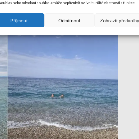
ouhlas nebo odvolání souhlasu může nepříznivě ovlivnit určité vlastnosti a funkce.
a teploty přes den se pohybovaly od 18 do 25 stupňů.
měla teplotu okolo 18 stupňů, takže plavat se dalo, ale
Příjmout
Odmítnout
Zobrazit předvolb