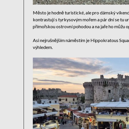
Město je hodně turistické, ale pro dámský víkend
kontrastují s tyrkysovým mořem a pár dní se tu urč
přímořskou ostrovní pohodou a na jaře ho můžu o
Asi nejrušnějším náměstím je Hippokratous Square
výhledem.