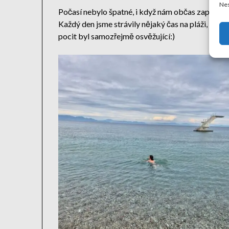
Nes
Počasí nebylo špatné, i když nám občas zapršelo 
Každý den jsme strávily nějaký čas na pláži, voda 
pocit byl samozřejmě osvěžující:)