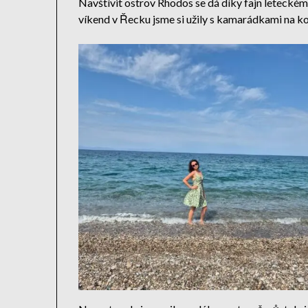
Navštívit ostrov Rhodos se dá díky fajn leteckém
víkend v Řecku jsme si užily s kamarádkami na k