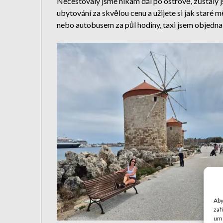
Necestovaly jsme nikam dál po ostrově, zůstaly 
ubytování za skvělou cenu a užijete si jak staré m
nebo autobusem za půl hodiny, taxi jsem objedna
Aby
zař
umo