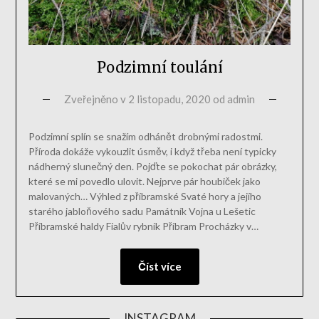
Podzimní toulání
Zveřejněno v
2 listopadu, 2020
od
admin
Podzimní splín se snažím odhánět drobnými radostmi.
Příroda dokáže vykouzlit úsměv, i když třeba není typicky
nádherný slunečný den. Pojďte se pokochat pár obrázky,
které se mi povedlo ulovit. Nejprve pár houbiček jako
malovaných… Výhled z příbramské Svaté hory a jejího
starého jabloňového sadu Památník Vojna u Lešetic
Příbramské haldy Fialův rybník Příbram Procházky v…
Číst více
INSTAGRAM