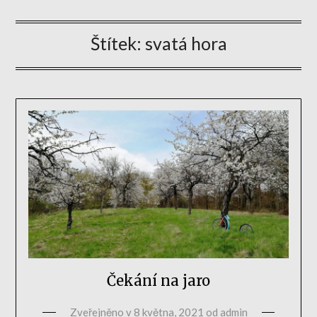
Štítek:
svatá hora
Čekání na jaro
Zveřejněno v
8 května, 2021
od
admin