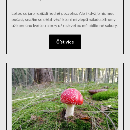
Letos se jaro rozjíždí hodně pozvolna. Ale i když je nic moc
počasí, snažím se dělat věci, které mi zlepší náladu. Stromy
už konečně květou a brzy už rozkvetou mé oblíbené sakury.
Číst více