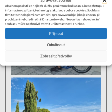
Spravovat Souhlas
Abychom poskytli co nejlepší služby, používáme k ukládání a/nebo přístupu k
informacím o zařízení, technologie jako jsou soubory cookies. Souhlas s
těmito technologiemi nám umožní zpracovávat údaje, jako je chování při
procházení nebo jedinečná ID na tomto webu. Nesouhlas nebo odvolání
souhlasu může nepříznivě ovlivnit určité vlastnosti a funkce.
Příjmout
Odmítnout
Zobrazit předvolby