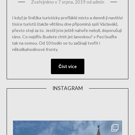
Zveřejněno v
7 srpna, 2019
od
admin
I když je Sněžka turisticky profláklé místo a denně ji navštíví
tisíce turistů (takže většinu dne připomíná spíš Václavák),
přesto stojí za to. Jestli jste ještě nahoře nebyli, doporučuji
ráno. Co nejdřív. Budete chtít jet lanovkou? v Peci buďte
tak na osmou. Od 10 hodin se tu začínají tvořit i
několikahodinové fronty.
Číst více
INSTAGRAM
aktivn