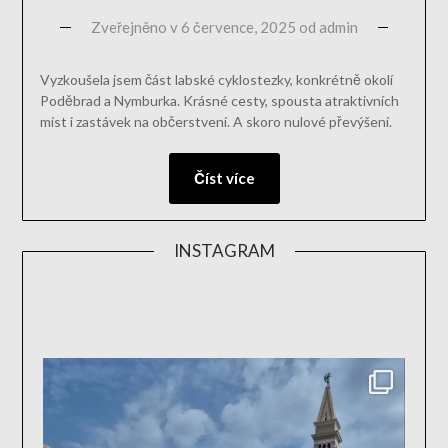
Zveřejněno v
6 července, 2025
od
admin
Vyzkoušela jsem část labské cyklostezky, konkrétně okolí
Poděbrad a Nymburka. Krásné cesty, spousta atraktivních
míst i zastávek na občerstvení. A skoro nulové převýšení.
Číst více
INSTAGRAM
aktivn