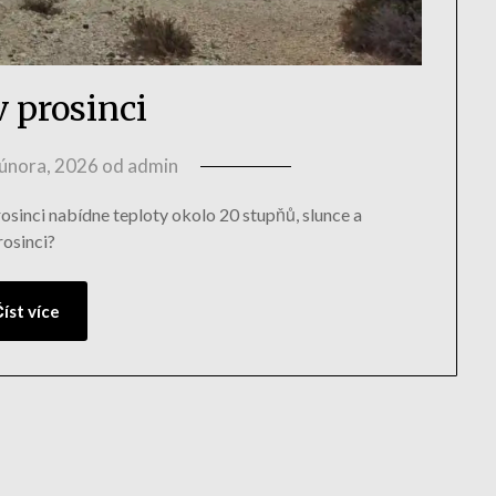
v prosinci
 února, 2026
od
admin
prosinci nabídne teploty okolo 20 stupňů, slunce a
rosinci?
íst více