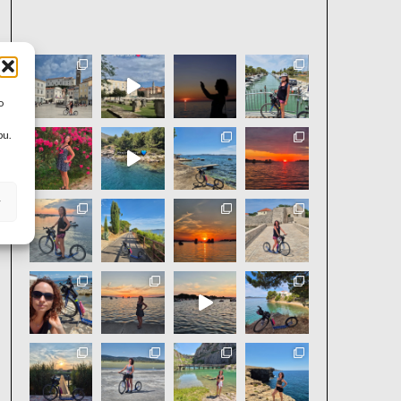
aktivniholka
o
bu.
y