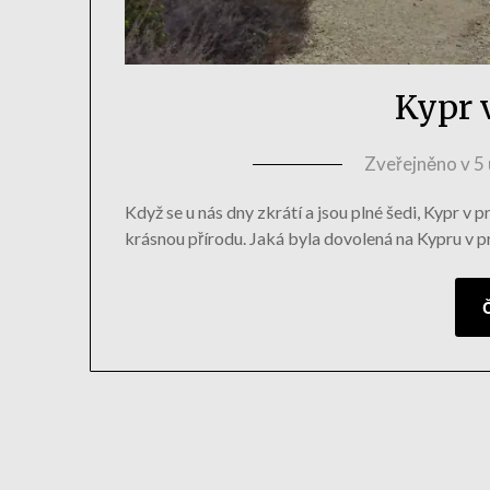
Kypr 
Zveřejněno v
5
Když se u nás dny zkrátí a jsou plné šedi, Kypr v 
krásnou přírodu. Jaká byla dovolená na Kypru v p
Č