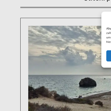
Aby
zař
umo
Nes