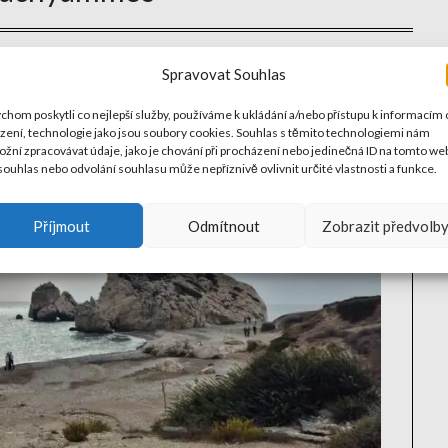
Spravovat Souhlas
chom poskytli co nejlepší služby, používáme k ukládání a/nebo přístupu k informacím 
ízení, technologie jako jsou soubory cookies. Souhlas s těmito technologiemi nám
žní zpracovávat údaje, jako je chování při procházení nebo jedinečná ID na tomto we
ouhlas nebo odvolání souhlasu může nepříznivě ovlivnit určité vlastnosti a funkce.
Příjmout
Odmítnout
Zobrazit předvolb