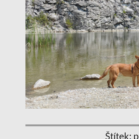
Štítek:
p