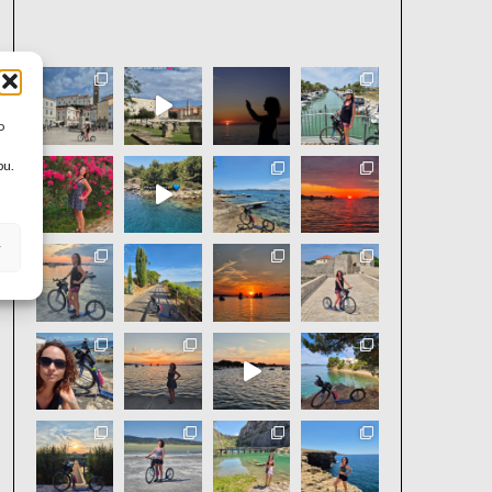
aktivniholka
o
bu.
y