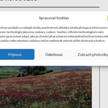
Spravovat Souhlas
chom poskytli co nejlepší služby, používáme k ukládání a/nebo přístupu k informacím 
ízení, technologie jako jsou soubory cookies. Souhlas s těmito technologiemi nám
žní zpracovávat údaje, jako je chování při procházení nebo jedinečná ID na tomto we
ouhlas nebo odvolání souhlasu může nepříznivě ovlivnit určité vlastnosti a funkce.
Příjmout
Odmítnout
Zobrazit předvolb