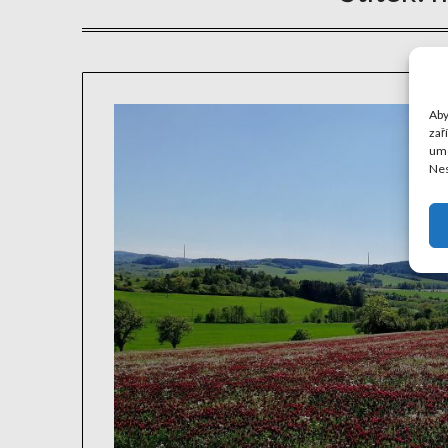
Aby
zař
umo
Nes