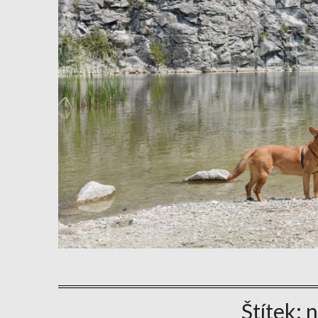
Štítek:
n