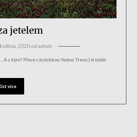
za jetelem
 května, 2020
od
admin
m… A s kým? Přece s kolobkou Yedoo Trexx:) A tohle
íst více