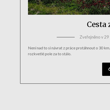
Cesta 
Zveřejněno v
29
Není nad to si návrat z práce protáhnout o 30 k
rozkvetlé pole za to stálo.
Č