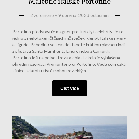
Malebné italské Portofino
Zveřejněno v
9 června, 2023
od
admin
Portofino představuje magnet pro turisty i celebrity. Je to
jedno z nejfotogeničtějších městeček, klenot Italské riviéry
a Ligurie. Pohodlně se sem dostanete krátkou plavbou lodí
z přístavu Santa Margherita Ligure nebo z Camogli.
Portofino leží na poloostrově a oblast okolo je vyhlášena
přírodní rezervací Promontorio di Portofino. Vede sem úzká
silnice, zdatní turisté mohou rozlehlým…
Číst více