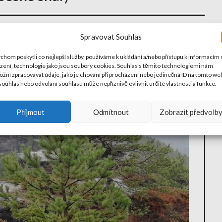
Spravovat Souhlas
chom poskytli co nejlepší služby, používáme k ukládání a/nebo přístupu k informacím 
ízení, technologie jako jsou soubory cookies. Souhlas s těmito technologiemi nám
žní zpracovávat údaje, jako je chování při procházení nebo jedinečná ID na tomto we
ouhlas nebo odvolání souhlasu může nepříznivě ovlivnit určité vlastnosti a funkce.
Příjmout
Odmítnout
Zobrazit předvolb