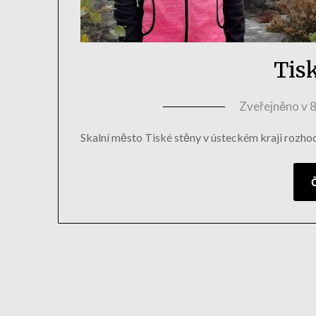
Tis
Zveřejněno v
8
Skalní město Tiské stěny v ústeckém kraji rozhod
Č