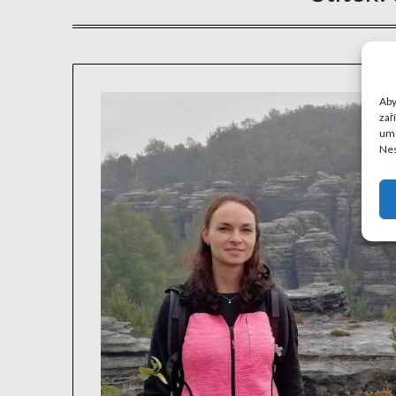
Aby
zař
umo
Nes