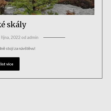
ké skály
 října, 2022
od
admin
ně stojí za návštěvu!
íst více