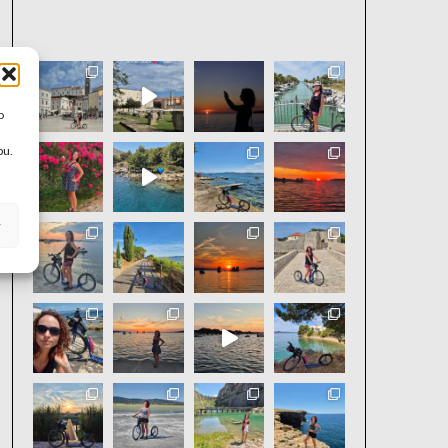
aktivniholka
o
bu.
y