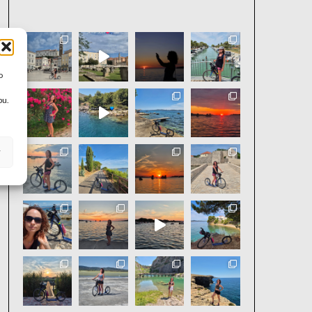
o
bu.
y