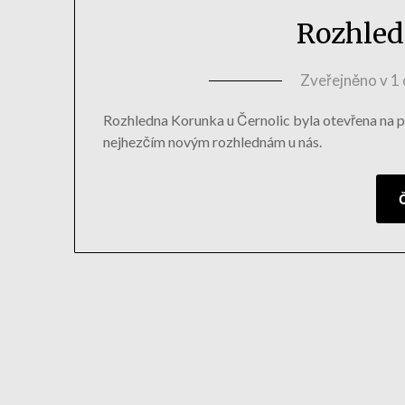
Rozhled
Zveřejněno v
1
Rozhledna Korunka u Černolic byla otevřena na po
nejhezčím novým rozhlednám u nás.
Č