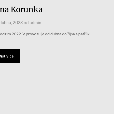
na Korunka
 dubna, 2023
od
admin
dzim 2022. V provozu je od dubna do října a patří k
íst více