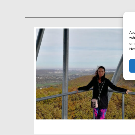
Aby
zař
umo
Nes