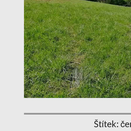
Štítek:
če