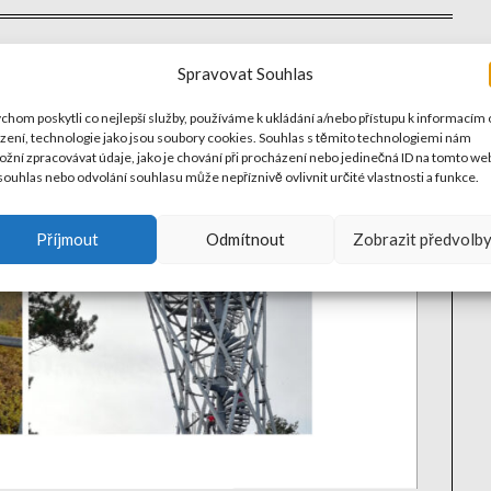
Spravovat Souhlas
chom poskytli co nejlepší služby, používáme k ukládání a/nebo přístupu k informacím 
ízení, technologie jako jsou soubory cookies. Souhlas s těmito technologiemi nám
žní zpracovávat údaje, jako je chování při procházení nebo jedinečná ID na tomto we
ouhlas nebo odvolání souhlasu může nepříznivě ovlivnit určité vlastnosti a funkce.
Příjmout
Odmítnout
Zobrazit předvolb