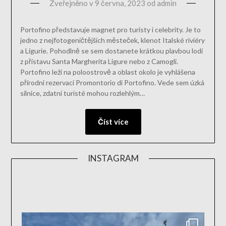
Zveřejněno v
9 června, 2023
od
admin
Portofino představuje magnet pro turisty i celebrity. Je to
jedno z nejfotogeničtějších městeček, klenot Italské riviéry
a Ligurie. Pohodlně se sem dostanete krátkou plavbou lodí
z přístavu Santa Margherita Ligure nebo z Camogli.
Portofino leží na poloostrově a oblast okolo je vyhlášena
přírodní rezervací Promontorio di Portofino. Vede sem úzká
silnice, zdatní turisté mohou rozlehlým…
Číst více
INSTAGRAM
aktivn