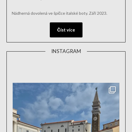
Nádherná dovolená ve špičce italské boty. Září 2023.
Číst více
INSTAGRAM
aktivn