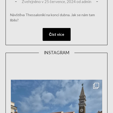
Zveřejněno v
25 července, 2024
od
admin
Návštěva Thessaloniki na konci dubna. Jak se nám tam
líbilo?
Číst více
INSTAGRAM
aktivn